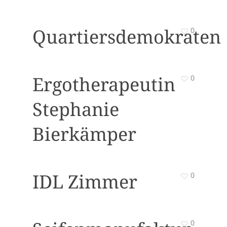
Quartiersdemokraten
0
Ergotherapeutin
0
Stephanie
Bierkämper
IDL Zimmer
0
0