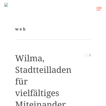
Skip
Men
to
main
content
web
Wilma,
0
Stadtteilladen
für
vielfältiges
Miteinander